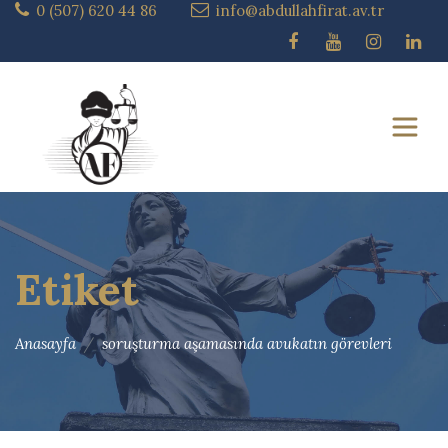
0 (507) 620 44 86
info@abdullahfirat.av.tr
Etiket
Anasayfa
soruşturma aşamasında avukatın görevleri