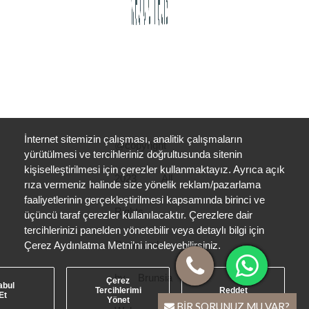
İnternet sitemizin çalışması, analitik çalışmaların
@copyright
yürütülmesi ve tercihleriniz doğrultusunda sitenin
kişiselleştirilmesi için çerezler kullanmaktayız. Ayrıca açık
2023 All
rıza vermeniz halinde size yönelik reklam/pazarlama
faaliyetlerinin gerçekleştirilmesi kapsamında birinci ve
Rights
üçüncü taraf çerezler kullanılacaktır. Çerezlere dair
tercihlerinizi panelden yönetebilir veya detaylı bilgi için
Reserved
Çerez Aydınlatma Metni’ni inceleyebilirsiniz.
by
Brunsia
Çerez
abul
Tercihlerimi
Reddet
Et
Yönet
BİR SORUNUZ MU VAR?
BİR SORUNUZ MU VAR?