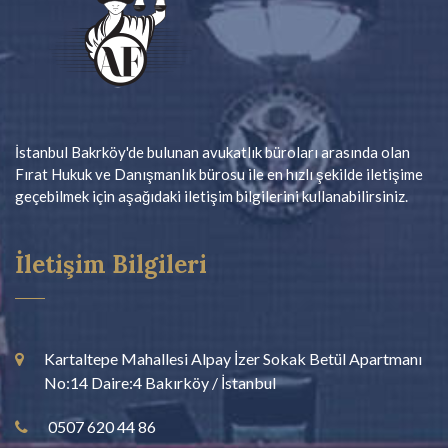
dilekçesinden sonra şikayetçinin ve varsa başka kimselerin
ifadelerini alınırken yanlarında vekil olarak avukatın olması
önem arz etmektedir. Özellikle ifadenin ne şekilde alındığı ve
yine şikayete konu olay hakkında nasıl ifade verileceği, avukat
aracılığıyla şikayetçiye bildirilecektir. Bu nedenle soruşturma
aşamasında bir avukatla birlikte hareket edilmesi önem arz
etmektedir.
İstanbul Bakrköy'de bulunan avukatlık büroları arasında olan
Fırat Hukuk ve Danışmanlık bürosu ile en hızlı şekilde iletişime
geçebilmek için aşağıdaki iletişim bilgilerini kullanabilirsiniz.
İletişim Bilgileri
Kartaltepe Mahallesi Alpay İzer Sokak Betül Apartmanı
No:14 Daire:4 Bakırköy / İstanbul
0507 620 44 86