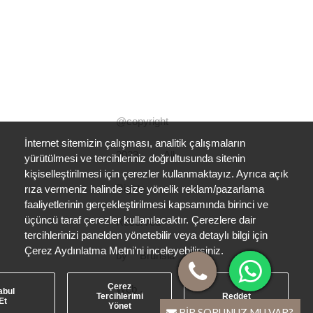
@copyright
İnternet sitemizin çalışması, analitik çalışmaların
2023 All
yürütülmesi ve tercihleriniz doğrultusunda sitenin
kişiselleştirilmesi için çerezler kullanmaktayız. Ayrıca açık
Rights
rıza vermeniz halinde size yönelik reklam/pazarlama
faaliyetlerinin gerçekleştirilmesi kapsamında birinci ve
üçüncü taraf çerezler kullanılacaktır. Çerezlere dair
Reserved
tercihlerinizi panelden yönetebilir veya detaylı bilgi için
Çerez Aydınlatma Metni’ni inceleyebilirsiniz.
by
Brunsia
Çerez
Web
.
abul
Tercihlerimi
Reddet
Et
Yönet
BİR SORUNUZ MU VAR?
BİR SORUNUZ MU VAR?