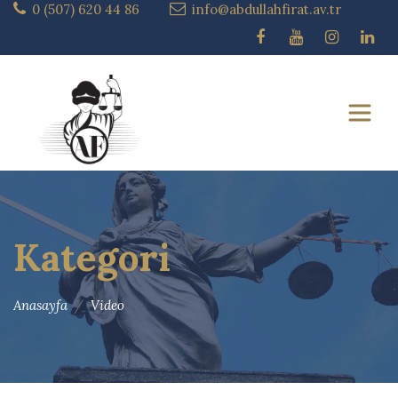
0 (507) 620 44 86
info@abdullahfirat.av.tr
Kategori
Anasayfa
Video